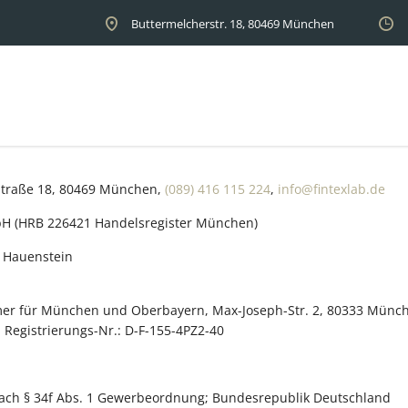
Buttermelcherstr. 18, 80469 München
straße 18, 80469 München,
(089) 416 115 224
,
info@fintexlab.de
bH (HRB 226421 Handelsregister München)
s Hauenstein
er für München und Oberbayern, Max-Joseph-Str. 2, 80333 Mün
: Registrierungs-Nr.: D-F-155-4PZ2-40
ach § 34f Abs. 1 Gewerbeordnung; Bundesrepublik Deutschland