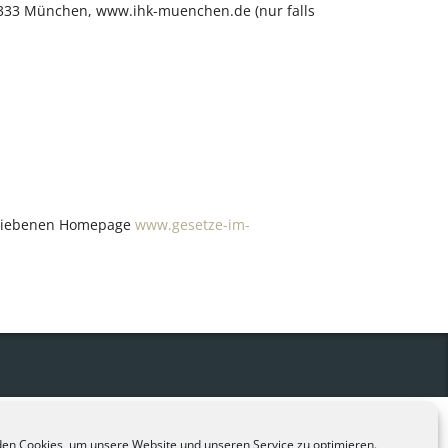
333 München, www.ihk-muenchen.de (nur falls
etriebenen Homepage
www.gesetze-im-
en Cookies, um unsere Website und unseren Service zu optimieren.