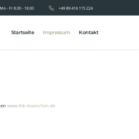
Mo - Fr 8.00 - 18.00
+49 89 416 115 224
Startseite
Impressum
Kontakt
chen
www.ihk-muenchen.de