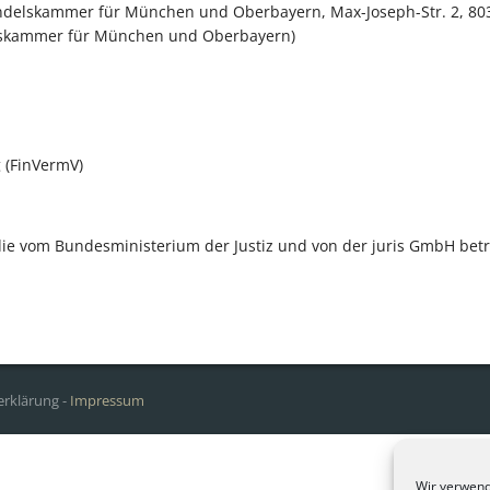
ndelskammer für München und Oberbayern, Max-Joseph-Str. 2, 80
elskammer für München und Oberbayern)
 (FinVermV)
die vom Bundesministerium der Justiz und von der juris GmbH b
erklärung
-
Impressum
Wir verwend